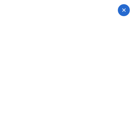
✕
8
新闻中心
联系我们
登录平台
分析
凯发K8
专业 · 信赖 · 安全
立即注册